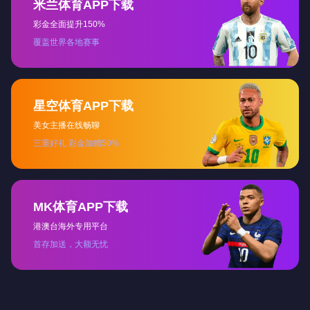
从小被注射的生长激素：东德
游泳的黑暗史
一、引言
1.1 什么是生长激素
生长激素，又称胰前体素，是一种由脑垂体分泌
的蛋白质激素。它在促进身体生长、细胞再生和
修复方面起着关键作用。在体育领域，生长激素
被广泛研究和探讨，因为它能够显著提升运动员
的表现，但同时也带来了许多争议。
1.2 为何生长激素在体育中的应用引起争议
生长激素的应用在体育界引起了广泛的争议，主
要是因为它不仅能显著提升运动表现，还可能对
运动员的健康产生严重影响。这种双刃剑的效应
使得体育组织和社会各界对其进行了严格的监管