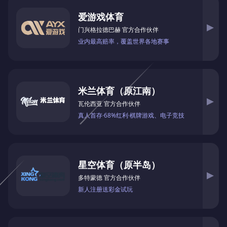
2026-06-23
文章大纲
一、引言
1.1 什么是生长激素
1.2 为何生长激素在体育中的应用引起争议
二、生长激素在东德体育中的历史
2.1 东德体育的崛起
2.2 生长激素的引入
2.2.1 科学家们的发现
2.2.2 政府支持的政策
2.3 东德游泳队的辉煌与争议
2.3.1 国际比赛中的成功